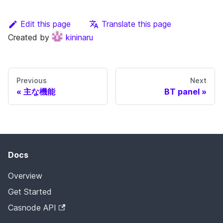
Edit this page
Translate this page
Created by
kininaru
Previous
Next
主な機能
BT panel
Docs
Overview
Get Started
Casnode API