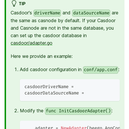
TIP
Casdoor's
and
are
driverName
dataSourceName
the same as casnode by default. If your Casdoor
and Casnode are not in the same database, you
can set up the casdoor database in
casdoor/adapter.go
Here we provide an example:
Add casdoor configuration in
:
conf/app.conf
casdoorDriverName =
casdoorDataSourceName =
Modify the
:
func InitCasdoorAdapter()
    adapter 
=
NewAdapter
(
beego
.
AppConfig