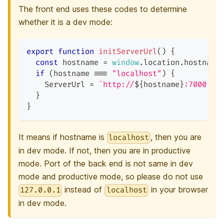
The front end uses these codes to determine
whether it is a dev mode:
export
function
initServerUrl
(
)
{
const
 hostname 
=
window
.
location
.
hostname
if
(
hostname 
===
"localhost"
)
{
ServerUrl
=
`
http://
${
hostname
}
:7000
`
;
}
}
It means if hostname is
, then you are
localhost
in dev mode. If not, then you are in productive
mode. Port of the back end is not same in dev
mode and productive mode, so please do not use
instead of
in your browser
127.0.0.1
localhost
in dev mode.