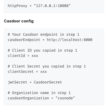
httpProxy = "127.0.0.1:10808"
Casdoor config
# Your Casdoor endpoint in step 1
casdoorEndpoint = http://localhost:8000
# Client ID you copied in step 1
clientId = xxx
# Client Secret you copied in step 1
clientSecret = xxx
jwtSecret = CasdoorSecret
# Organization name in step 1
casdoorOrganization = "casnode"