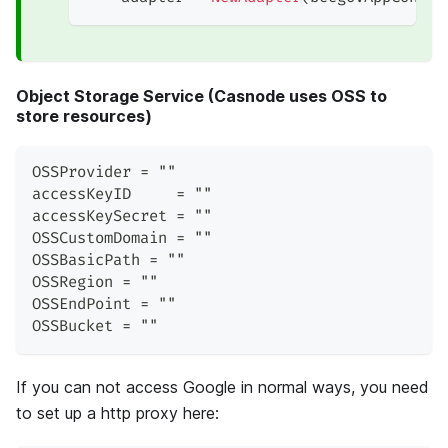
Object Storage Service (Casnode uses OSS to
store resources)
OSSProvider = ""
accessKeyID     = ""
accessKeySecret = ""
OSSCustomDomain = ""
OSSBasicPath = ""
OSSRegion = ""
OSSEndPoint = ""
OSSBucket = ""
If you can not access Google in normal ways, you need
to set up a http proxy here: