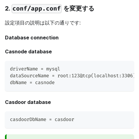
2.
を変更する
conf/app.conf
設定項目の説明は以下の通りです:
Database connection
Casnode database
driverName = mysql
dataSourceName = root:123@tcp(localhost:3306)/
dbName = casnode
Casdoor database
casdoorDbName = casdoor