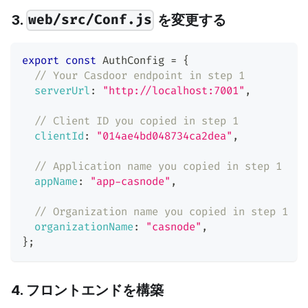
3.
を変更する
web/src/Conf.js
export
const
AuthConfig
=
{
// Your Casdoor endpoint in step 1
serverUrl
:
"http://localhost:7001"
,
// Client ID you copied in step 1
clientId
:
"014ae4bd048734ca2dea"
,
// Application name you copied in step 1
appName
:
"app-casnode"
,
// Organization name you copied in step 1
organizationName
:
"casnode"
,
}
;
4. フロントエンドを構築