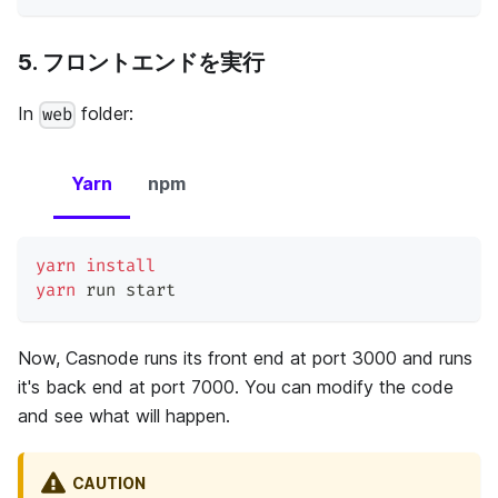
5. フロントエンドを実行
In
folder:
web
Yarn
npm
yarn
install
yarn
 run start
Now, Casnode runs its front end at port 3000 and runs
it's back end at port 7000. You can modify the code
and see what will happen.
CAUTION