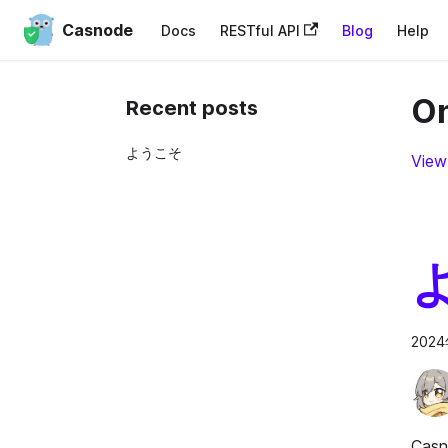
Casnode
Docs
RESTful API
Blog
Help
On
Recent posts
ようこそ
View
202
Ca