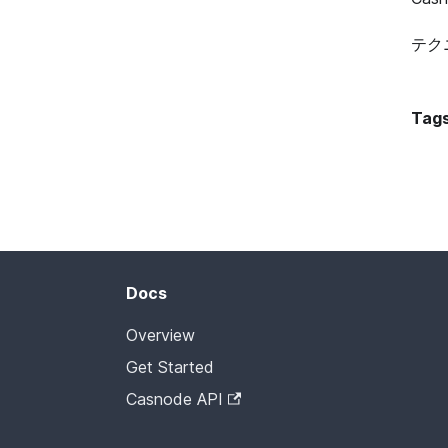
テク
Tags
Docs
Overview
Get Started
Casnode API