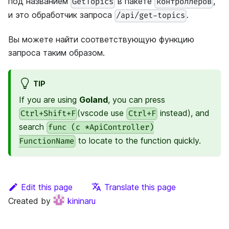
под названием
в пакете
,
GetTopics
контроллеров
и это обработчик запроса
.
/api/get-topics
Вы можете найти соответствующую функцию
запроса таким образом.
TIP
If you are using
Goland
, you can press
(vscode use
instead), and
Ctrl+Shift+F
Ctrl+F
search
func (c *ApiController)
to locate to the function quickly.
FunctionName
Edit this page
Translate this page
Created by
kininaru